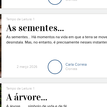
Tempo de Leitura: 1
As sementes...
As sementes... Há momentos na vida em que a terra se move
desinstala. Mas, no entanto, é precisamente nesses instantes q
quando algo precisa de ser plantado; e a semente traz uma 
Carla Correia
2 março 2026
Cronista
Tempo de Leitura: 1
A árvore...
A árvore... ...símbolo de vida e de fé.