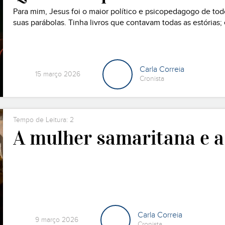
Para mim, Jesus foi o maior político e psicopedagogo de to
suas parábolas. Tinha livros que contavam todas as estórias; 
cada detalhe. Diz o Evangelho que um dia um cego de nasc
Carla Correia
15 março 2026
Cronista
Tempo de Leitura: 2
A mulher samaritana e 
Carla Correia
9 março 2026
Cronista