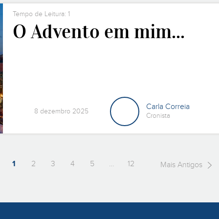
Tempo de Leitura: 1
O Advento em mim...
Carla Correia
8 dezembro 2025
Cronista
1
2
3
4
5
…
12
Mais Antigos