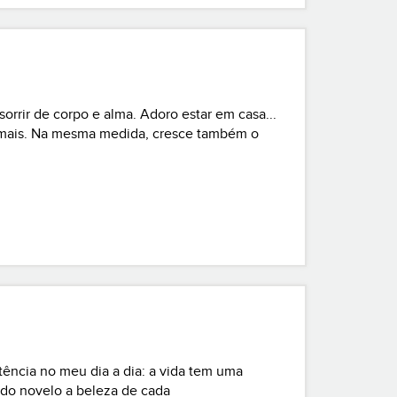
orrir de corpo e alma. Adoro estar em casa...
to mais. Na mesma medida, cresce também o
entos - e há tantas formas! De fo
tência no meu dia a dia: a vida tem uma
do novelo a beleza de cada