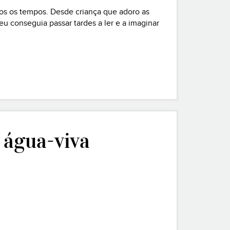
dos os tempos. Desde criança que adoro as
eu conseguia passar tardes a ler e a imaginar
ença começou a ver. Talvez Jesus
a água-viva