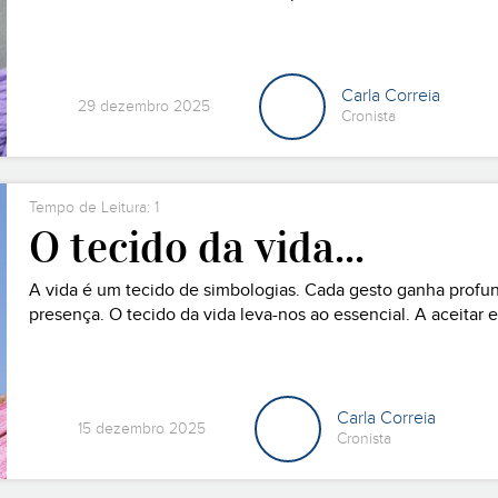
instante...mesmo todos aqueles instantes que nos pedem
sustentar, mas que ainda as
Carla Correia
29 dezembro 2025
Cronista
Tempo de Leitura: 1
O tecido da vida...
A vida é um tecido de simbologias. Cada gesto ganha profun
presença. O tecido da vida leva-nos ao essencial. A aceitar
precisamos nasce de um caminho singelo, humilde, frágil, sil
Carla Correia
15 dezembro 2025
Cronista