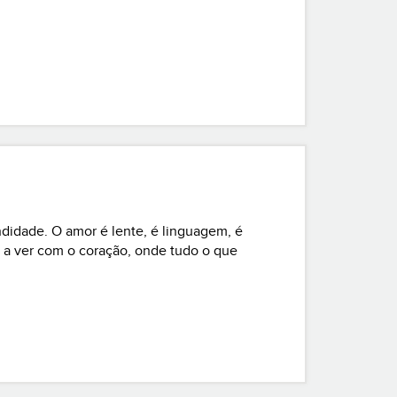
 uma presença que nem sempre sabemos
didade. O amor é lente, é linguagem, é
 e a ver com o coração, onde tudo o que
encioso...quase de forma invisível. E é