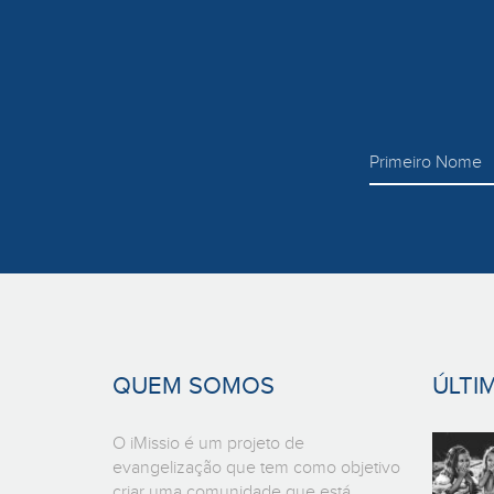
QUEM SOMOS
ÚLTI
O iMissio é um projeto de
evangelização que tem como objetivo
criar uma comunidade que está