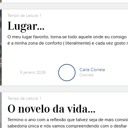
Tempo de Leitura: 1
Lugar...
O meu lugar favorito, torna-se todo aquele onde eu consigo s
é a minha zona de conforto ( literalmente) e cada vez gos
desejo de conhecer e experienciar novos lugares, novos mom
Carla Correia
5 janeiro 2026
Cronista
Tempo de Leitura: 1
O novelo da vida...
Termino o ano com a reflexão que talvez seja de mais consis
sabedoria única e nós vamos compreendendo com o desfiar 