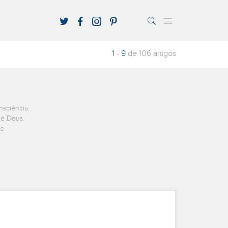
André Michael Almeida
Ana Monteiro
Livros
Razões para Acreditar
Pastoral da Com
António Mo
PESQUISAR
Pereira
1
-
9
de 106 artigos
sciência.
 é Deus.
 e