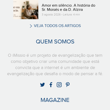
Amor em silêncio. A história do
Sr. Moisés e da D. Alzira
3 agosto 2026 • Leitura: 4 min
VEJA TODOS OS ARTIGOS
QUEM SOMOS
O iMissio é um projeto de evangelização que tem
como objetivo criar uma comunidade que está
convicta que a internet é um ambiente de
evangelização que desafia o modo de pensar a fé.
MAGAZINE