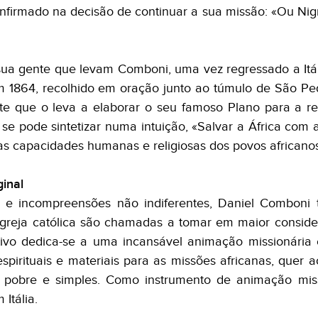
nfirmado na decisão de continuar a sua missão: «Ou Nigr
 sua gente que levam Comboni, uma vez regressado a Itá
 Em 1864, recolhido em oração junto ao túmulo de São P
te que o leva a elaborar o seu famoso Plano para a r
 se pode sintetizar numa intuição, «Salvar a África com a
nas capacidades humanas e religiosas dos povos africanos
ginal
s e incompreensões não indiferentes, Daniel Comboni 
Igreja católica são chamadas a tomar em maior conside
tivo dedica-se a uma incansável animação missionária
spirituais e materiais para as missões africanas, quer a
 pobre e simples. Como instrumento de animação missi
 Itália.