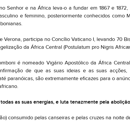
no Senhor e na África leva-o a fundar em 1867 e 1872,
 masculino e feminino, posteriormente conhecidos como
mbonianas.
 Verona, participa no Concílio Vaticano I, levando 70 
elização da África Central (Postulatum pro Nigris Africæ 
omboni é nomeado Vigário Apostólico da África Centra
nfirmação de que as suas ideias e as suas acções, 
até paranóicas, são extremamente eficazes para o anúnc
africano.
todas as suas energias, e luta tenazmente pela abolição
) consumido pelas canseiras e pelas cruzes na noite de