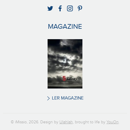
MAGAZINE
LER MAGAZINE
© iMissio, 2026. Design by
Ulahlah
, brought to life by
YouOn
.