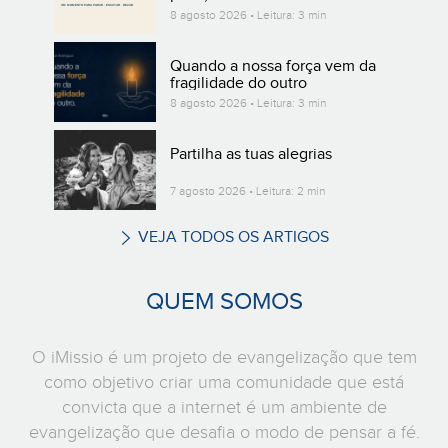
8 agosto 2026 • Leitura: 3 min
Quando a nossa força vem da
fragilidade do outro
8 agosto 2026 • Leitura: 3 min
Partilha as tuas alegrias
7 agosto 2026 • Leitura: 2 min
VEJA TODOS OS ARTIGOS
QUEM SOMOS
O iMissio é um projeto de evangelização que tem
como objetivo criar uma comunidade que está
convicta que a internet é um ambiente de
evangelização que desafia o modo de pensar a fé.