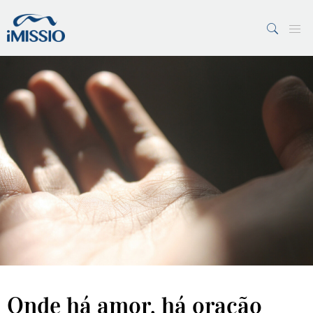
PESQUISAR
7 Margens
Vaticano
Onde há amor, há oração