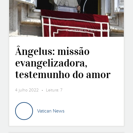
Ângelus: missão
evangelizadora,
testemunho do amor
fraterno
4 julho 2022 • Leitura: 7
Vatican News