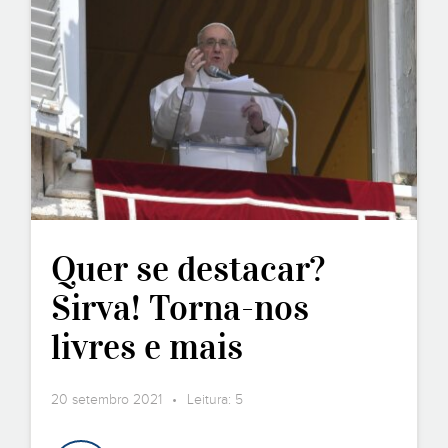
Quer se destacar?
Sirva! Torna-nos
livres e mais
semelhantes a Jesus
20 setembro 2021 • Leitura: 5