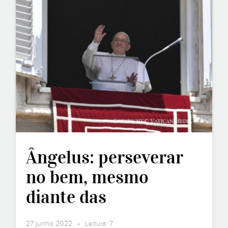
Ângelus: perseverar
no bem, mesmo
diante das
contrariedades
27 junho 2022 • Leitura: 7