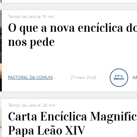
Tempo de Leitura: 10 min
O que a nova encíclica d
nos pede
iM
PASTORAL DA COMUNICAÇÃO
27 maio 2026
Tempo de Leitura: 26 min
Carta Encíclica Magnifi
Papa Leão XIV