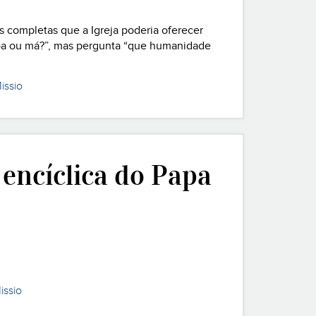
s completas que a Igreja poderia oferecer
 boa ou má?”, mas pergunta “que humanidade
sentada como carta encíclica de Leão XIV
issio
 encíclica do Papa
issio