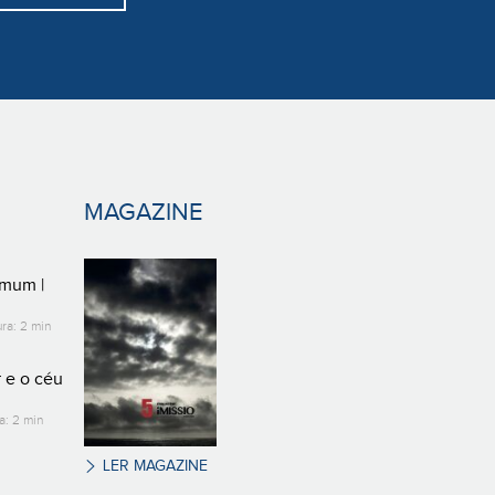
MAGAZINE
omum |
ra: 2 min
 e o céu
a: 2 min
LER MAGAZINE