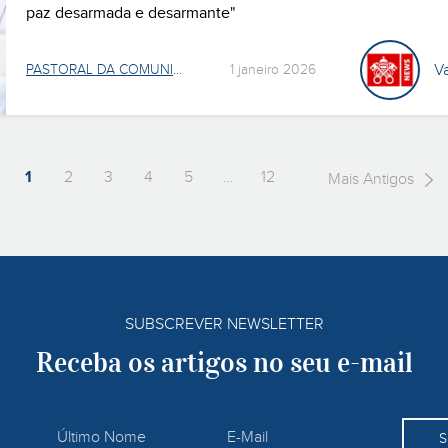
paz desarmada e desarmante"
V
PASTORAL DA COMUNICAÇÃO
1 janeiro 2026
1
2
3
4
5
…
12
Mais Antigos
SUBSCREVER NEWSLETTER
Receba os artigos no seu e-mail
S