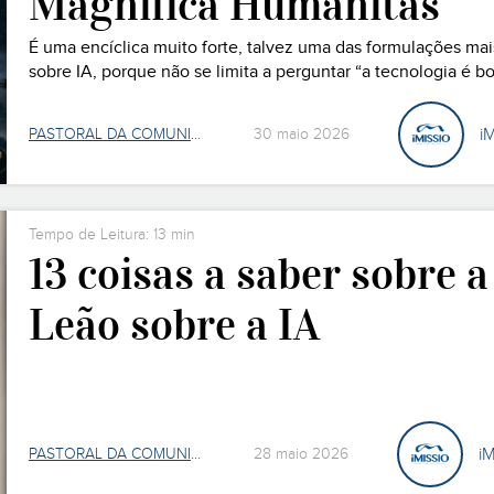
Magnifica Humanitas
É uma encíclica muito forte, talvez uma das formulações mai
sobre IA, porque não se limita a perguntar “a tecnologia é
estamos a construir com ela?” A Magnifica Humanitas é apre
iM
PASTORAL DA COMUNICAÇÃO
30 maio 2026
Tempo de Leitura: 13 min
13 coisas a saber sobre a
Leão sobre a IA
iM
PASTORAL DA COMUNICAÇÃO
28 maio 2026