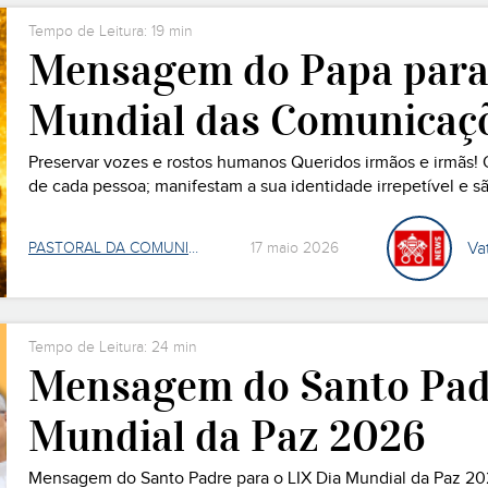
Tempo de Leitura: 19 min
Mensagem do Papa para 
Mundial das Comunicaçõ
Preservar vozes e rostos humanos Queridos irmãos e irmãs! O 
de cada pessoa; manifestam a sua identidade irrepetível e s
Os antigos sabiam-no bem. Para definir o ser humano, os gre
Va
PASTORAL DA COMUNICAÇÃO
17 maio 2026
Tempo de Leitura: 24 min
Mensagem do Santo Padr
Mundial da Paz 2026
Mensagem do Santo Padre para o LIX Dia Mundial da Paz 20