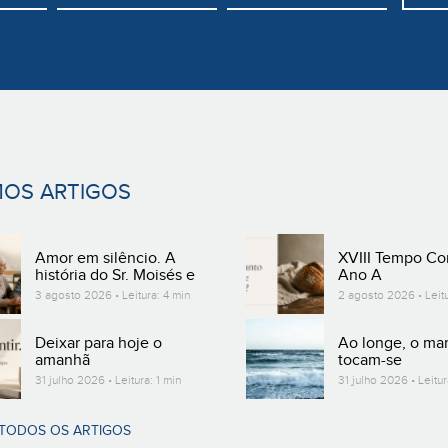
MOS ARTIGOS
Amor em silêncio. A
XVIII Tempo C
história do Sr. Moisés e
Ano A
da D. Alzira
3 agosto 2026 • Leitura: 4 min
2 agosto 2026 • Leitu
Deixar para hoje o
Ao longe, o mar
amanhã
tocam-se
31 julho 2026 • Leitura: 1 min
31 julho 2026 • Leitur
 TODOS OS ARTIGOS