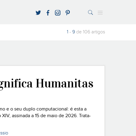
André Michael Almeida
Ana Monteiro
Livros
Razões para Acreditar
Pastoral da Com
António Mo
PESQUISAR
Pereira
1
-
9
de 106 artigos
agnifica Humanitas
ano e o seu duplo computacional: é esta a
 XIV, assinada a 15 de maio de 2026. Trata-
sa a economia, o trabalho, a geopolíti
issio