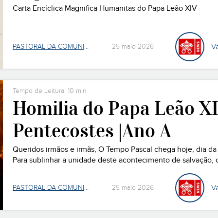
Carta Encíclica Magnifica Humanitas do Papa Leão XIV
V
PASTORAL DA COMUNICAÇÃO
25 maio 2026
Tempo de Leitura: 10 min
Homilia do Papa Leão XI
Pentecostes |Ano A
Queridos irmãos e irmãs, O Tempo Pascal chega hoje, dia da
Para sublinhar a unidade deste acontecimento de salvação
«primeiro dia da semana» (cf. Jo 20, 19), ou seja, àquele di
V
PASTORAL DA COMUNICAÇÃO
25 maio 2026