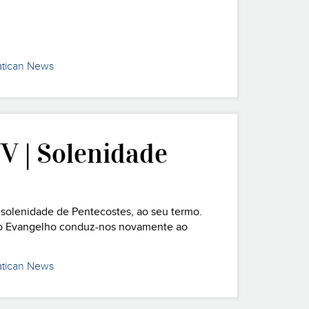
atican News
V | Solenidade
 solenidade de Pentecostes, ao seu termo.
, o Evangelho conduz-nos novamente ao
a novo em que Jesus ressuscitado aparece aos
atican News