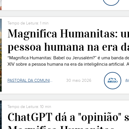
Tempo de Leitura: 1 min
Magnifica Humanitas: u
pessoa humana na era d
“Magnifica Humanitas: Babel ou Jerusalém?” é uma banda de
XIV sobre a pessoa humana na era da inteligência artificial. 
a narrativa convida jovens e adultos a pensar sobre o uso da 
iM
PASTORAL DA COMUNICAÇÃO
30 maio 2026
Tempo de Leitura: 10 min
ChatGPT dá a "opinião" s