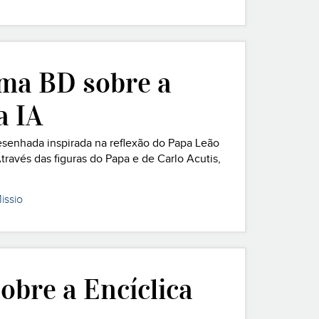
ma BD sobre a
a IA
senhada inspirada na reflexão do Papa Leão
Através das figuras do Papa e de Carlo Acutis,
tecnologia, a verdade, a liberd
issio
obre a Encíclica