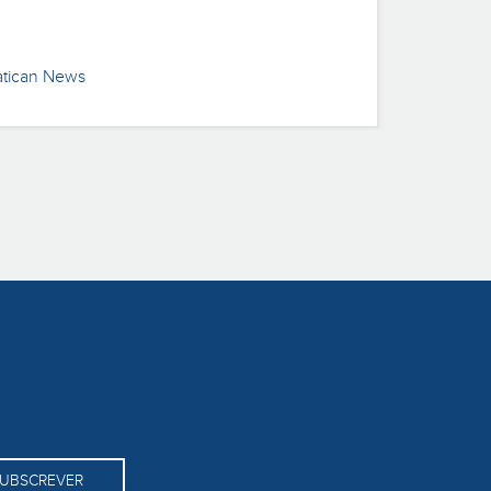
atican News
UBSCREVER