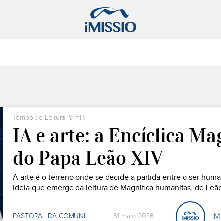
Agostinho Faria
Notícias
Ana Marujo
Liturgia
Tempo de Leitura: 9 min
IA e arte: a Encíclica M
do Papa Leão XIV
A arte é o terreno onde se decide a partida entre o ser hum
ideia que emerge da leitura de Magnifica humanitas, de Leão
se de um documento de doutrina social da Igreja que atraves
iM
PASTORAL DA COMUNICAÇÃO
31 maio 2026