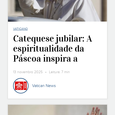
VATICANO
Catequese jubilar: A
espiritualidade da
Páscoa inspira a
fraternidade.
13 novembro 2025 • Leitura: 7 min
Vatican News