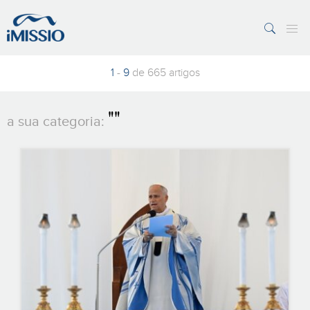
PESQUISAR
7 Margens
Vaticano
1
-
9
de 665 artigos
""
a sua categoria: