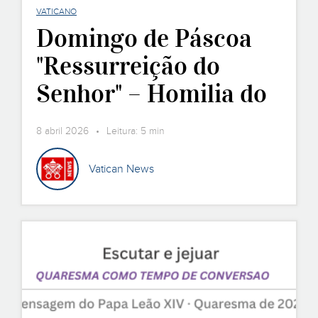
VATICANO
Domingo de Páscoa
"Ressurreição do
Senhor" – Homilia do
Papa Leão XIV
8 abril 2026 • Leitura: 5 min
Vatican News