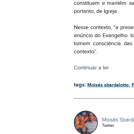
constituem e mantêm se
portanto, de Igreja.
Nesse contexto, “a prese
anúncio do Evangelho. Is
tomem consciência das
contexto”.
Continuar a ler
tags:
,
Moisés sbardelotto
P
Moisés Sbarde
Twitter