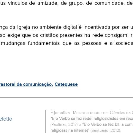
us vínculos de amizade, de grupo, de comunidade, d
nça da Igreja no ambiente digital é incentivada por ser
so exige que os cristãos presentes na rede consigam i
 mudanças fundamentais que as pessoas e a socied
,
astoral da comunicação
Catequese
É jornalista. Mestre e doutor em Ciências da 
lotto
“E o Verbo se fez rede: religiosidades em rec
(Paulinas, 2017) e
“E o Verbo se fez bit: a co
religiosas na internet”
(Santuário, 2012).