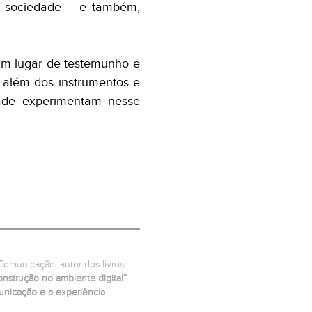
e sociedade – e também,
 um lugar de testemunho e
r além dos instrumentos e
ade experimentam nesse
Comunicação, autor dos livros
onstrução no ambiente digital”
municação e a experiência