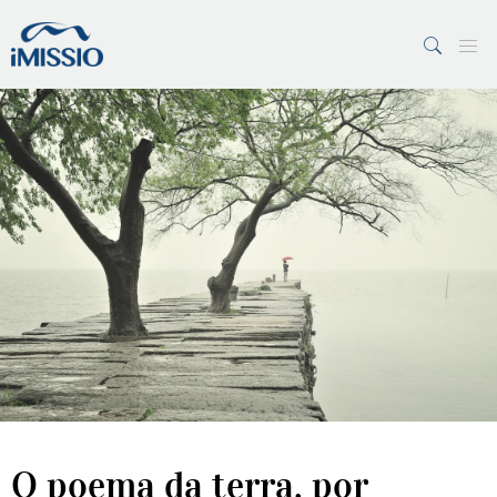
PESQUISAR
7 Margens
Vaticano
O poema da terra, por