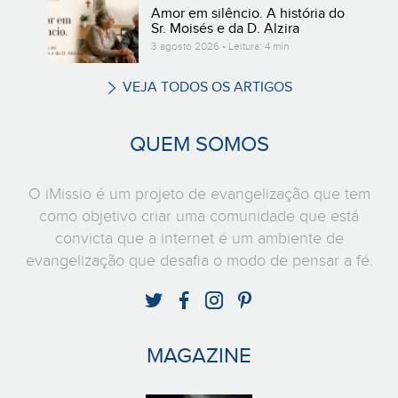
Amor em silêncio. A história do
Sr. Moisés e da D. Alzira
3 agosto 2026 • Leitura: 4 min
VEJA TODOS OS ARTIGOS
QUEM SOMOS
O iMissio é um projeto de evangelização que tem
como objetivo criar uma comunidade que está
convicta que a internet é um ambiente de
evangelização que desafia o modo de pensar a fé.
MAGAZINE