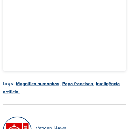
tags:
,
,
Magnifica humanitas
Papa francisco
Inteligência
artificial
Vatican News