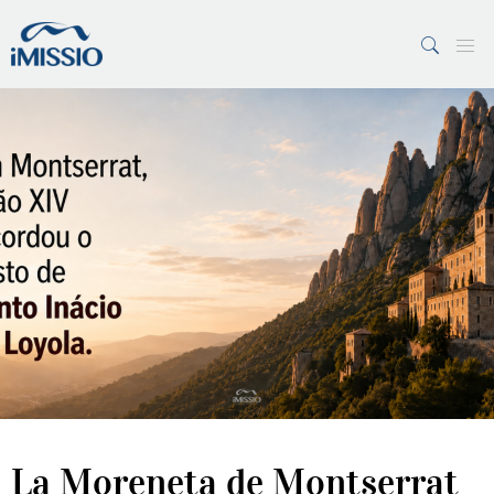
PESQUISAR
7 Margens
Vaticano
La Moreneta de Montserrat