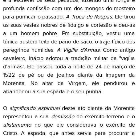
e a escrever os seus pecados, fazendo uma longa e
profunda confissão com um dos monges do mosteiro
para purificar o passado.
A Troca de Roupas
: Ele tirou
as suas vestes nobres de fidalgo e cortesão e deu-as
a um homem pobre. Em substituição, vestiu uma
túnica austera feita de pano de saco, o traje típico dos
peregrinos humildes.
A Vigília d’Armas
: Como antigo
cavaleiro, Inácio adotou a tradição militar da "vigília
d’armas". Ele passou toda a noite de 24 de março de
1522 de pé ou de joelhos diante da imagem da
Morenita. No altar da Virgem, ele pendurou e
abandonou a sua espada e o seu punhal.
O
significado espiritual
deste ato diante da Morenita
representou a sua
demissão
do exército terreno e o
alistamento
no que ele considerava o exército de
Cristo. A espada, que antes servia para procurar a