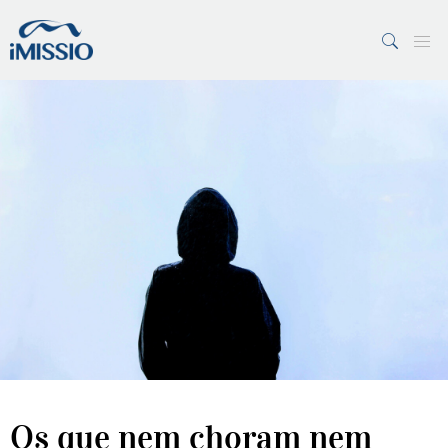
PESQUISAR
7 Margens
Vaticano
Os que nem choram nem