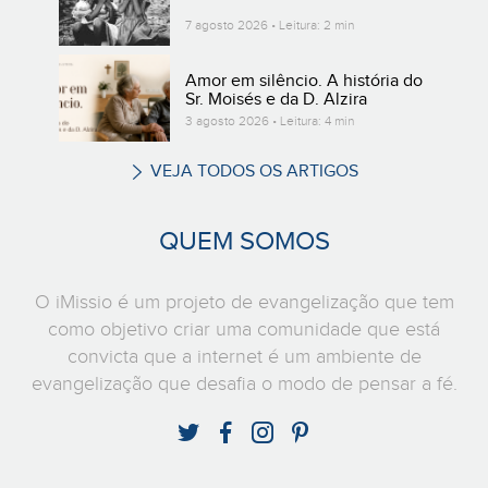
7 agosto 2026 • Leitura: 2 min
Amor em silêncio. A história do
Sr. Moisés e da D. Alzira
3 agosto 2026 • Leitura: 4 min
VEJA TODOS OS ARTIGOS
QUEM SOMOS
O iMissio é um projeto de evangelização que tem
como objetivo criar uma comunidade que está
convicta que a internet é um ambiente de
evangelização que desafia o modo de pensar a fé.