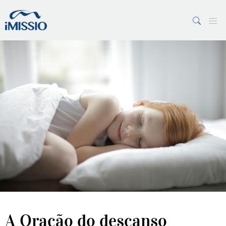
PESQUISAR
7 Margens
Vaticano
A Oração do descanso