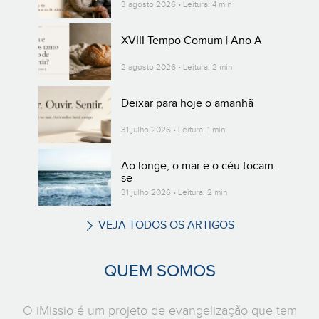
3 agosto 2026 • Leitura: 4 min
XVIII Tempo Comum | Ano A
2 agosto 2026 • Leitura: 2 min
Deixar para hoje o amanhã
31 julho 2026 • Leitura: 1 min
Ao longe, o mar e o céu tocam-
se
31 julho 2026 • Leitura: 2 min
VEJA TODOS OS ARTIGOS
QUEM SOMOS
O iMissio é um projeto de evangelização que tem