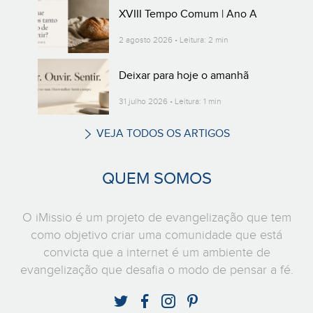
XVIII Tempo Comum | Ano A
2 agosto 2026 • Leitura: 2 min
Deixar para hoje o amanhã
31 julho 2026 • Leitura: 1 min
VEJA TODOS OS ARTIGOS
QUEM SOMOS
O iMissio é um projeto de evangelização que tem
como objetivo criar uma comunidade que está
convicta que a internet é um ambiente de
evangelização que desafia o modo de pensar a fé.